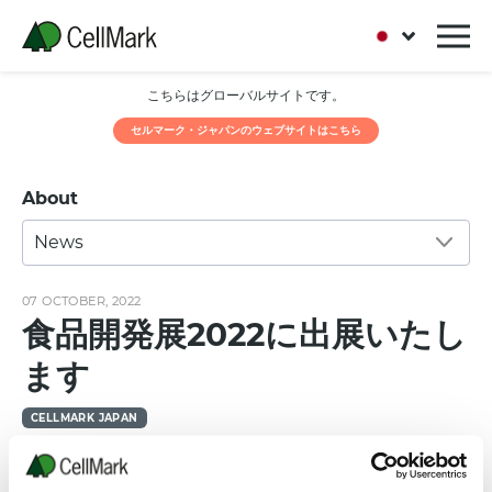
こちらはグローバルサイトです。
セルマーク・ジャパンのウェブサイトはこちら
About
News
07 OCTOBER, 2022
食品開発展2022に出展いたし
ます
CELLMARK JAPAN
弊社で扱っております
nattiase
®
(
ナットウキナーゼ
)
を製
造しております、
Contek Life Science
社と共同出展いた