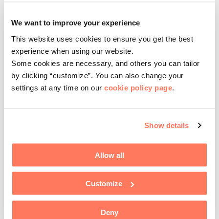
します。
We want to improve your experience
本展では製品のご案内の他、拡張しました製造工場のご
This website uses cookies to ensure you get the best
紹介、本年発表された研究論文についてのご紹介を致し
experience when using our website.
ます。
Some cookies are necessary, and others you can tailor
by clicking “customize”. You can also change your
どうぞ、お気軽にお立ち寄り下さい。
settings at any time on our
cookie policy page
.
東京ビッグサイト 西アトリウム
A-083
会期：
10
月
12
日
(
水
)
～
14
日
(
金
) (
10:00 ~17:00)
Show details
Allow all
Customize
Deny