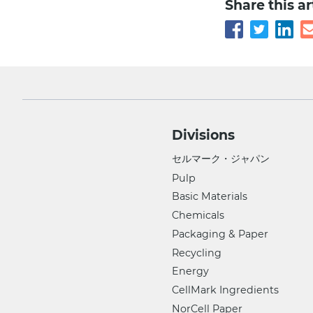
Share this ar
Divisions
セルマーク・ジャパン
Pulp
Basic Materials
Chemicals
Packaging & Paper
Recycling
Energy
CellMark Ingredients
NorCell Paper