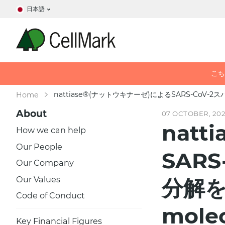
日本語
こち
nattiase®(ナットウキナーゼ)によるSARS-Co
Home
About
07 OCTOBER, 20
nat
How we can help
Our People
SAR
Our Company
Our Values
分解
Code of Conduct
mol
Key Financial Figures