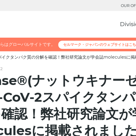
OUR OF
Divis
らはグローバルサイトです。
セルマーク・ジャパンのウェブサイトはこち
V-2スパイクタンパク質の分解を確認！弊社研究論文が学会誌moleculesに
22
tiase®(ナットウキナー
S-CoV-2スパイクタン
を確認！弊社研究論文が
eculesに掲載されまし